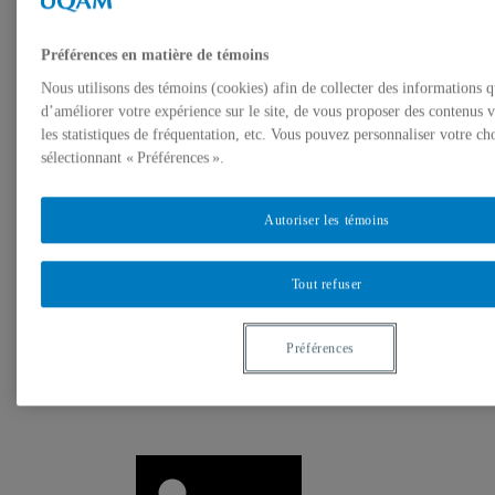
Media library
News
Newsletters / Research Chair INFRA-S
Préférences en matière de témoins
Research Glimpse
Contact us
Nous utilisons des témoins (cookies) afin de collecter des informations 
d’améliorer votre expérience sur le site, de vous proposer des contenus v
les statistiques de fréquentation, etc. Vous pouvez personnaliser votre ch
sélectionnant « Préférences ».
Autoriser les témoins
Tout refuser
Préférences